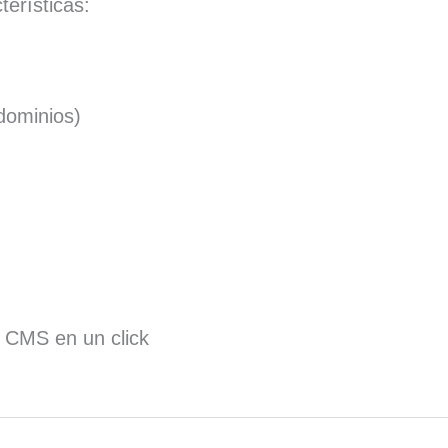
terísticas:
dominios)
s CMS en un click