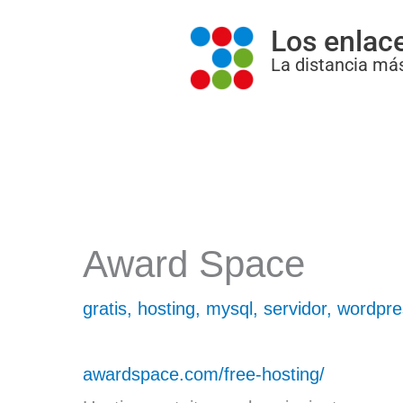
Ir
Los enlac
al
La distancia más
contenido
Award Space
gratis
,
hosting
,
mysql
,
servidor
,
wordpre
awardspace.com/free-hosting/