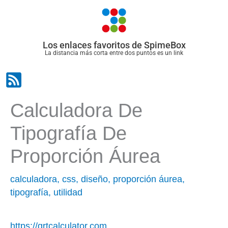
Ir
al
contenido
Los enlaces favoritos de SpimeBox
La distancia más corta entre dos puntos es un link
Calculadora De
Tipografía De
Proporción Áurea
calculadora
,
css
,
diseño
,
proporción áurea
,
tipografía
,
utilidad
https://grtcalculator.com