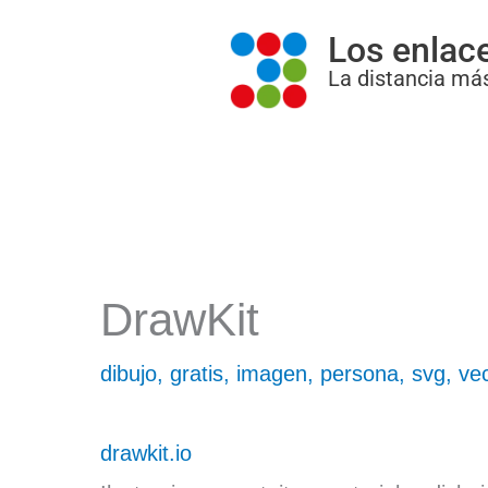
Ir
Los enlac
al
La distancia más
contenido
DrawKit
dibujo
,
gratis
,
imagen
,
persona
,
svg
,
ve
drawkit.io