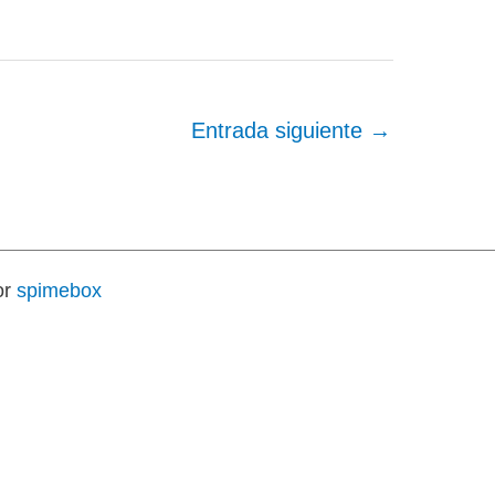
Entrada siguiente
→
or
spimebox