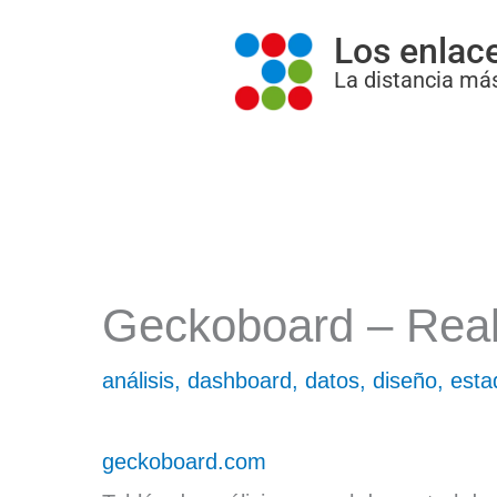
Ir
Los enlac
al
La distancia más
contenido
Geckoboard – Real
análisis
,
dashboard
,
datos
,
diseño
,
esta
geckoboard.com