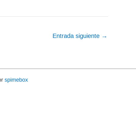
Entrada siguiente
→
or
spimebox