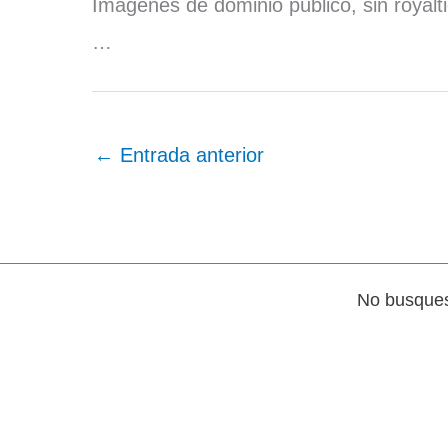
Imágenes de dominio público, sin royalt
…
←
Entrada anterior
No busques