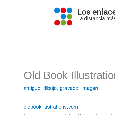
Ir
Los enlac
al
La distancia más
contenido
Old Book Illustrati
antiguo
,
dibujo
,
gravado
,
imagen
oldbookillustrations.com