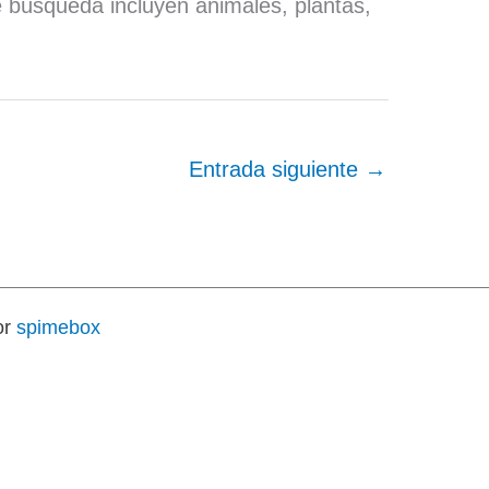
e búsqueda incluyen animales, plantas,
Entrada siguiente
→
or
spimebox