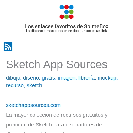
Ir
al
contenido
Los enlaces favoritos de SpimeBox
La distancia más corta entre dos puntos es un link
Sketch App Sources
dibujo
,
diseño
,
gratis
,
imagen
,
librería
,
mockup
,
recurso
,
sketch
sketchappsources.com
La mayor colección de recursos gratuitos y
premium de Sketch para diseñadores de