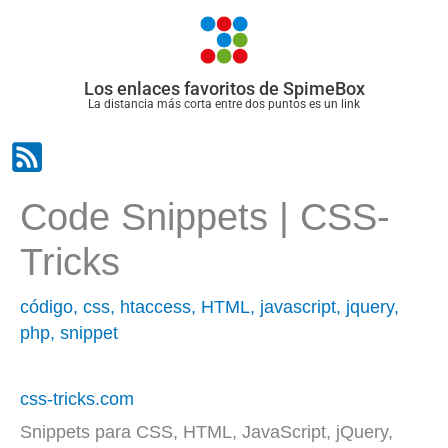
Ir
al
contenido
Los enlaces favoritos de SpimeBox
La distancia más corta entre dos puntos es un link
Code Snippets | CSS-
Tricks
código
,
css
,
htaccess
,
HTML
,
javascript
,
jquery
,
php
,
snippet
css-tricks.com
Snippets para CSS, HTML, JavaScript, jQuery,