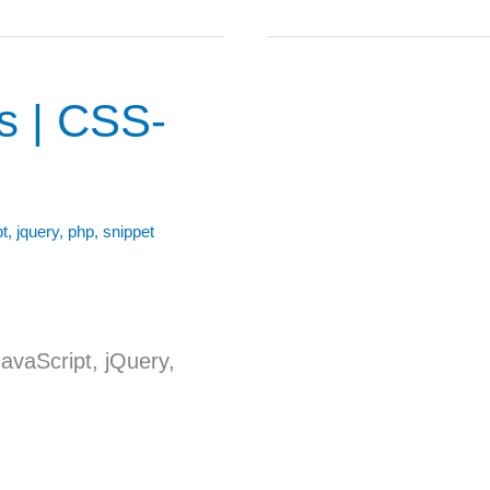
s | CSS-
pt
,
jquery
,
php
,
snippet
vaScript, jQuery,