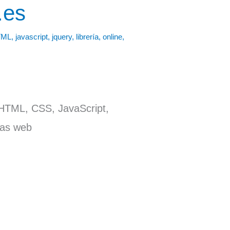
.es
TML
,
javascript
,
jquery
,
librería
,
online
,
 HTML, CSS, JavaScript,
ías web