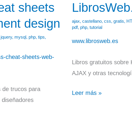
eat sheets
LibrosWeb
LibrosWeb.es
ent design
ajax
,
castellano
,
css
,
gratis
,
H
pdf
,
php
,
tutorial
,
jquery
,
mysql
,
php
,
tips
,
www.librosweb.es
s-cheat-sheets-web-
Libros gratuitos sobre
AJAX y otras tecnolog
 de trucos para
Leer más »
y diseñadores