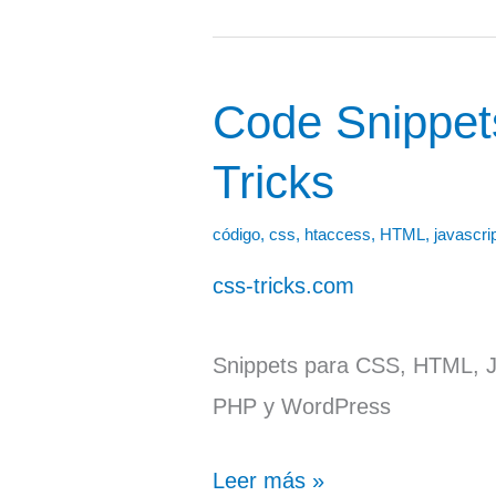
Code Snippet
Code
Snippets
Tricks
|
CSS-
código
,
css
,
htaccess
,
HTML
,
javascri
Tricks
css-tricks.com
Snippets para CSS, HTML, Ja
PHP y WordPress
Leer más »