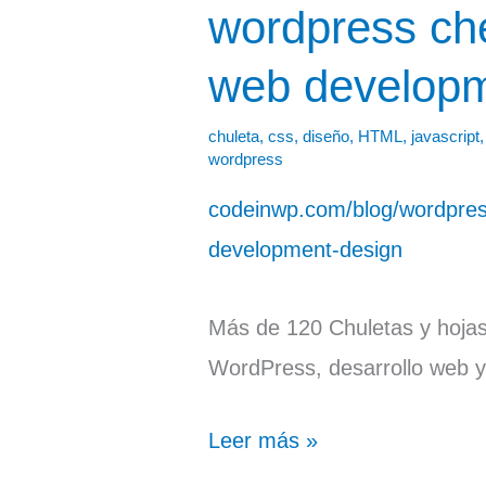
wordpress ch
wordpress
cheat
web developm
sheets
web
chuleta
,
css
,
diseño
,
HTML
,
javascript
wordpress
development
codeinwp.com/blog/wordpres
design
development-design
Más de 120 Chuletas y hojas
WordPress, desarrollo web 
Leer más »