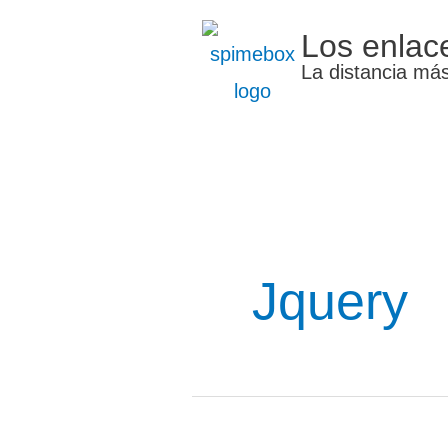
Ir
Los enlac
al
La distancia más
contenido
Jquery