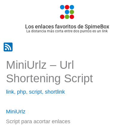
Ir
al
contenido
Los enlaces favoritos de SpimeBox
La distancia más corta entre dos puntos es un link
MiniUrlz – Url
Shortening Script
link
,
php
,
script
,
shortlink
MiniUrlz
Script para acortar enlaces