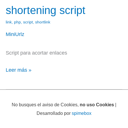
–
shortening script
url
shortening
link
,
php
,
script
,
shortlink
script
MiniUrlz
Script para acortar enlaces
Leer más »
No busques el aviso de Cookies,
no uso Cookies
|
Desarrollado por
spimebox