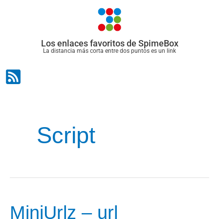
Ir
al
contenido
Los enlaces favoritos de SpimeBox
La distancia más corta entre dos puntos es un link
Script
MiniUrlz – url
MiniUrlz