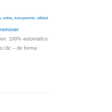
n
,
online
,
transparente
,
utilidad
-remover
agen. 100% automático
o clic – de forma