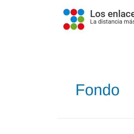
Ir
Los enlac
al
La distancia más
contenido
Fondo