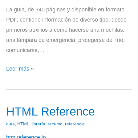
La guía, de 340 páginas y disponible en formato
PDF, contiene información de diverso tipo, desde
primeros auxilios a como hacerse una mochilas,
una lámpara de emergencia, protegerse del frío,
comunicarse,…
Leer más »
HTML Reference
HTML
Reference
guía
,
HTML
,
librería
,
recurso
,
referencia
htmlreference.io