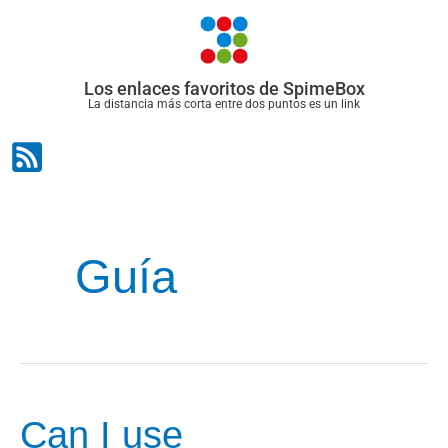
Ir
al
contenido
Los enlaces favoritos de SpimeBox
La distancia más corta entre dos puntos es un link
Guía
Can I use
Can