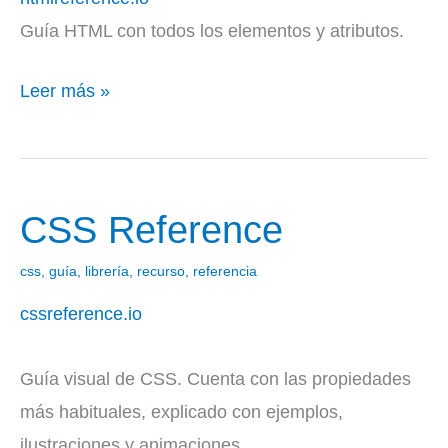
Guía HTML con todos los elementos y atributos.
Leer más »
CSS Reference
CSS
Reference
css
,
guía
,
librería
,
recurso
,
referencia
cssreference.io
Guía visual de CSS. Cuenta con las propiedades
más habituales, explicado con ejemplos,
ilustraciones y animaciones.