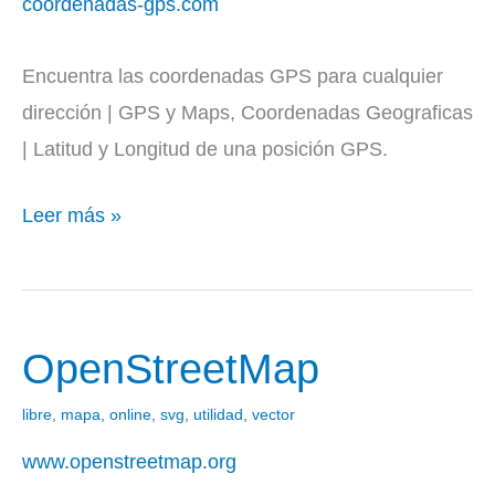
coordenadas-gps.com
Encuentra las coordenadas GPS para cualquier
dirección | GPS y Maps, Coordenadas Geograficas
| Latitud y Longitud de una posición GPS.
Leer más »
OpenStreetMap
OpenStreetMap
libre
,
mapa
,
online
,
svg
,
utilidad
,
vector
www.openstreetmap.org