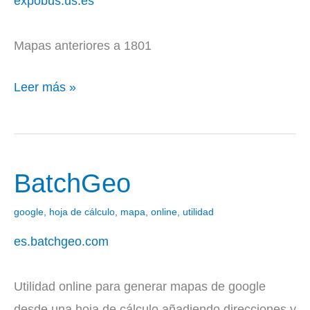
expobus.us.es
la
Universidad
Mapas anteriores a 1801
de
Sevilla
Leer más »
BatchGeo
BatchGeo
google
,
hoja de cálculo
,
mapa
,
online
,
utilidad
es.batchgeo.com
Utilidad online para generar mapas de google
desde una hoja de cálculo añadiendo direcciones y