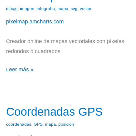
Map
dibujo
,
imagen
,
infografía
,
mapa
,
svg
,
vector
Generator
pixelmap.amcharts.com
Creador online de mapas vectoriales con píxeles
redondos o cuadrados
Leer más »
Coordenadas GPS
Coordenadas
GPS
coordenadas
,
GPS
,
mapa
,
posición