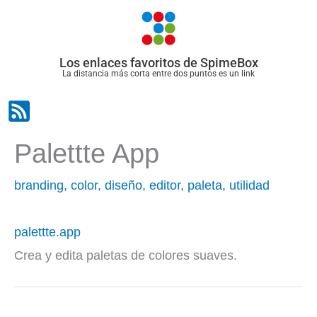
Ir
al
contenido
Los enlaces favoritos de SpimeBox
La distancia más corta entre dos puntos es un link
Palettte App
branding
,
color
,
diseño
,
editor
,
paleta
,
utilidad
palettte.app
Crea y edita paletas de colores suaves.