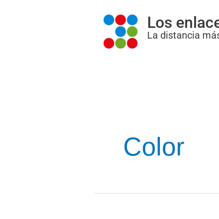
Ir
Los enlac
al
La distancia más
contenido
Color