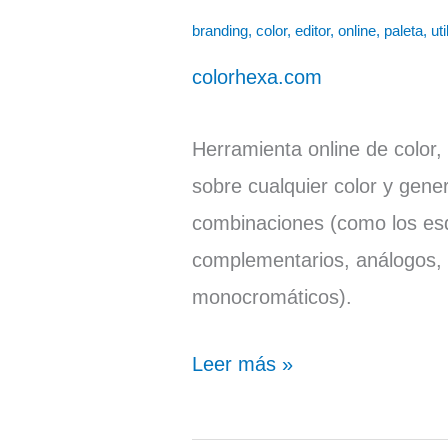
Hexa
branding
,
color
,
editor
,
online
,
paleta
,
uti
colorhexa.com
Herramienta online de color,
sobre cualquier color y gene
combinaciones (como los es
complementarios, análogos, t
monocromáticos).
Leer más »