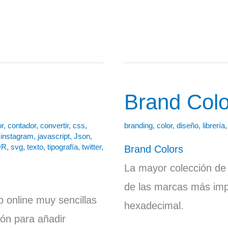
Brand Colo
Brand
Colors
or
,
contador
,
convertir
,
css
,
branding
,
color
,
diseño
,
librería
,
instagram
,
javascript
,
Json
,
QR
,
svg
,
texto
,
tipografía
,
twitter
,
Brand Colors
La mayor colección de t
de las marcas más imp
 online muy sencillas
hexadecimal.
sión para añadir