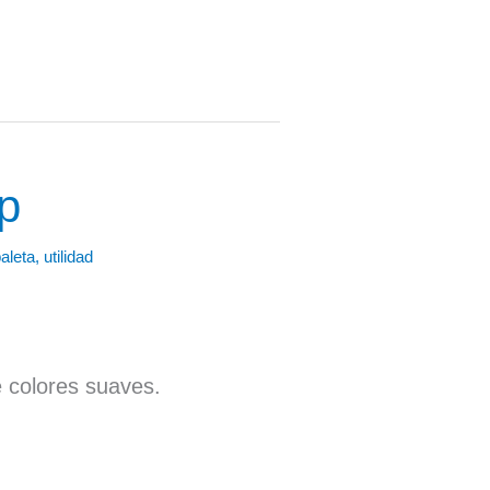
pp
aleta
,
utilidad
e colores suaves.