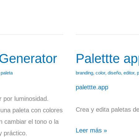
 Generator
Palettte a
Palettte
app
,
paleta
branding
,
color
,
diseño
,
editor
,
p
palettte.app
r por luminosidad.
Crea y edita paletas d
 una paleta con colores
 cambiar el tono o la
Leer más »
 práctico.