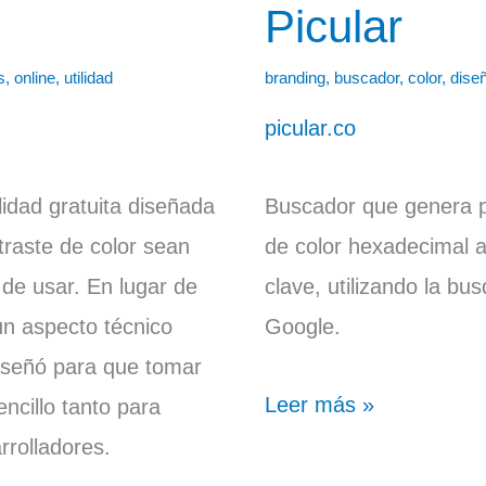
Picular
Picular
s
,
online
,
utilidad
branding
,
buscador
,
color
,
dise
picular.co
idad gratuita diseñada
Buscador que genera p
traste de color sean
de color hexadecimal a 
 de usar. En lugar de
clave, utilizando la b
 un aspecto técnico
Google.
diseñó para que tomar
Leer más »
ncillo tanto para
rolladores.