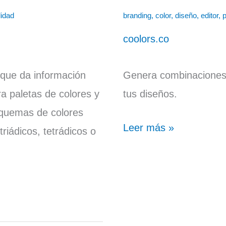
lidad
branding
,
color
,
diseño
,
editor
,
p
coolors.co
 que da información
Genera combinaciones 
ra paletas de colores y
tus diseños.
quemas de colores
Leer más »
riádicos, tetrádicos o