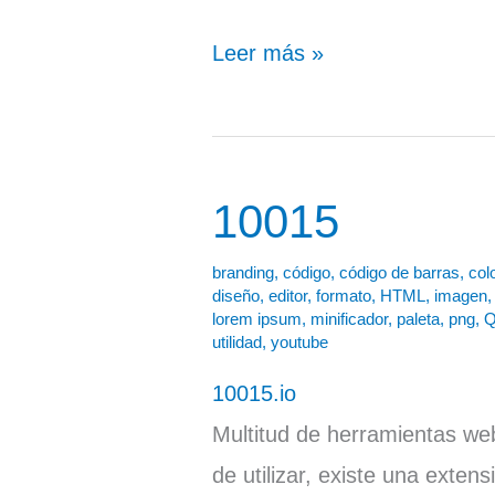
Leer más »
10015
10015
branding
,
código
,
código de barras
,
col
diseño
,
editor
,
formato
,
HTML
,
imagen
lorem ipsum
,
minificador
,
paleta
,
png
,
utilidad
,
youtube
10015.io
Multitud de herramientas web
de utilizar, existe una exten