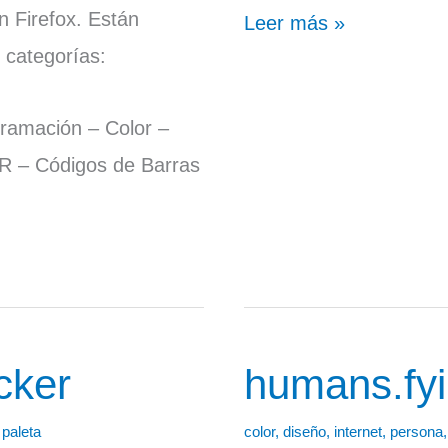
 Firefox. Están
Leer más »
s categorías:
ramación – Color –
R – Códigos de Barras
cker
humans.fyi
humans.fyi
,
paleta
color
,
diseño
,
internet
,
persona