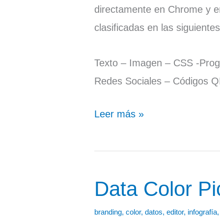
directamente en Chrome y en
clasificadas en las siguiente
Texto – Imagen – CSS -Prog
Redes Sociales – Códigos Q
Leer más »
Data Color Pi
Data
Color
branding
,
color
,
datos
,
editor
,
infografía