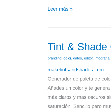
Leer más »
Tint & Shade
Tint
&
branding
,
color
,
datos
,
editor
,
infografía
Shade
maketintsandshades.com
Generator
Generador de paleta de colo
Añades un color y te genera
más claros y mas oscuros sin
saturación. Sencillo pero muy