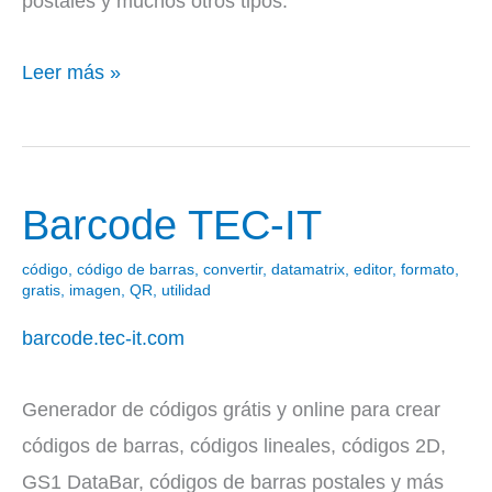
postales y muchos otros tipos.
Leer más »
Barcode TEC-IT
Barcode
TEC-
código
,
código de barras
,
convertir
,
datamatrix
,
editor
,
formato
,
IT
gratis
,
imagen
,
QR
,
utilidad
barcode.tec-it.com
Generador de códigos grátis y online para crear
códigos de barras, códigos lineales, códigos 2D,
GS1 DataBar, códigos de barras postales y más