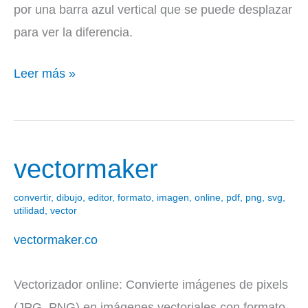
por una barra azul vertical que se puede desplazar
para ver la diferencia.
Leer más »
vectormaker
vectormaker
convertir
,
dibujo
,
editor
,
formato
,
imagen
,
online
,
pdf
,
png
,
svg
,
utilidad
,
vector
vectormaker.co
Vectorizador online: Convierte imágenes de pixels
(JPG, PNG) en imágenes vectoriales con formato