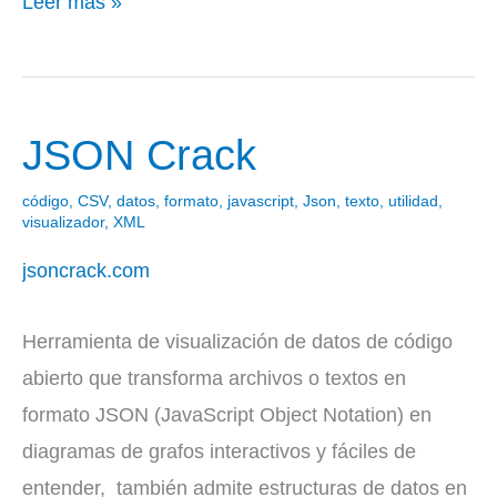
Leer más »
JSON Crack
JSON
Crack
código
,
CSV
,
datos
,
formato
,
javascript
,
Json
,
texto
,
utilidad
,
visualizador
,
XML
jsoncrack.com
Herramienta de visualización de datos de código
abierto que transforma archivos o textos en
formato JSON (JavaScript Object Notation) en
diagramas de grafos interactivos y fáciles de
entender, también admite estructuras de datos en