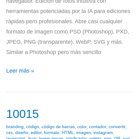
navegador. Edición de fotos intuitiva con
herramientas potenciadas por la IA para ediciones
rápidas pero profesionales. Abre casi cualquier
formato de imagen como PSD (Photoshop), PXD,
JPEG, PNG (transparente), WebP, SVG y más.
Similar a Photoshop pero más sencillo
Leer más »
10015
10015
branding
,
código
,
código de barras
,
color
,
contador
,
convertir
,
css
,
diseño
,
editor
,
formato
,
HTML
,
imagen
,
instagram
,
javascript
,
Json
,
lorem ipsum
,
minificador
,
paleta
,
png
,
QR
,
svg
,