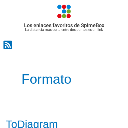
Ir
al
contenido
Los enlaces favoritos de SpimeBox
La distancia más corta entre dos puntos es un link
Formato
ToDiagram
ToDiagram