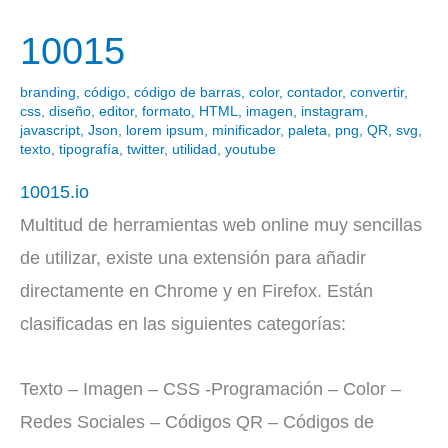
10015
10015
branding
,
código
,
código de barras
,
color
,
contador
,
convertir
,
css
,
diseño
,
editor
,
formato
,
HTML
,
imagen
,
instagram
,
javascript
,
Json
,
lorem ipsum
,
minificador
,
paleta
,
png
,
QR
,
svg
,
texto
,
tipografía
,
twitter
,
utilidad
,
youtube
10015.io
Multitud de herramientas web online muy sencillas
de utilizar, existe una extensión para añadir
directamente en Chrome y en Firefox. Están
clasificadas en las siguientes categorías:
Texto – Imagen – CSS -Programación – Color –
Redes Sociales – Códigos QR – Códigos de