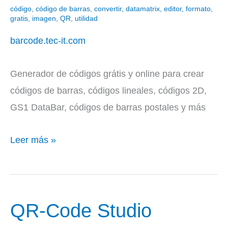
TEC-
código
,
código de barras
,
convertir
,
datamatrix
,
editor
,
formato
,
IT
gratis
,
imagen
,
QR
,
utilidad
barcode.tec-it.com
Generador de códigos grátis y online para crear
códigos de barras, códigos lineales, códigos 2D,
GS1 DataBar, códigos de barras postales y más
Leer más »
QR-Code Studio
QR-
Code