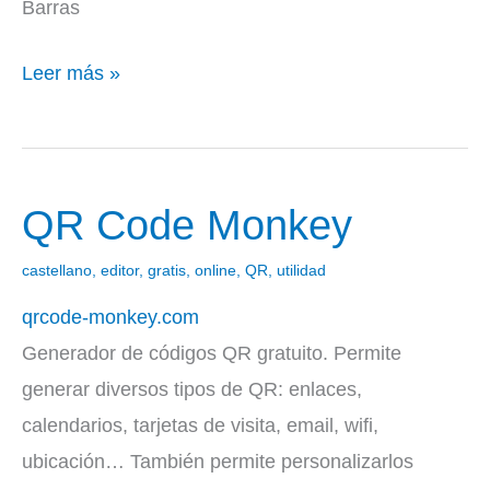
Barras
Leer más »
QR Code Monkey
QR
Code
castellano
,
editor
,
gratis
,
online
,
QR
,
utilidad
Monkey
qrcode-monkey.com
Generador de códigos QR gratuito. Permite
generar diversos tipos de QR: enlaces,
calendarios, tarjetas de visita, email, wifi,
ubicación… También permite personalizarlos