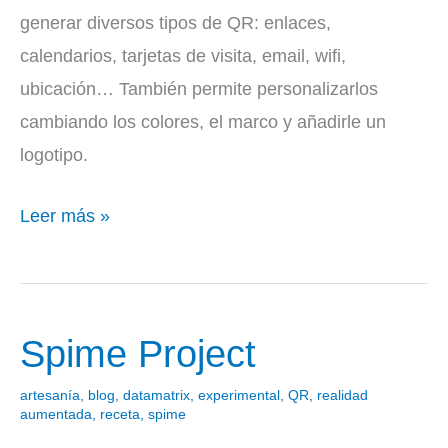
generar diversos tipos de QR: enlaces,
calendarios, tarjetas de visita, email, wifi,
ubicación… También permite personalizarlos
cambiando los colores, el marco y añadirle un
logotipo.
Leer más »
Spime Project
Spime
Project
artesanía
,
blog
,
datamatrix
,
experimental
,
QR
,
realidad
aumentada
,
receta
,
spime