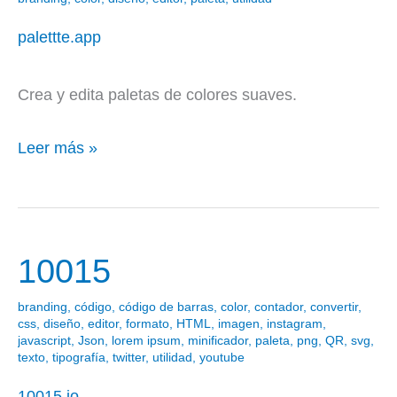
palettte.app
Crea y edita paletas de colores suaves.
Leer más »
10015
10015
branding
,
código
,
código de barras
,
color
,
contador
,
convertir
,
css
,
diseño
,
editor
,
formato
,
HTML
,
imagen
,
instagram
,
javascript
,
Json
,
lorem ipsum
,
minificador
,
paleta
,
png
,
QR
,
svg
,
texto
,
tipografía
,
twitter
,
utilidad
,
youtube
10015.io