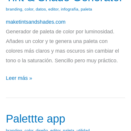
&
branding
,
color
,
datos
,
editor
,
infografía
,
paleta
Shade
maketintsandshades.com
Generator
Generador de paleta de color por luminosidad.
Añades un color y te genera una paleta con
colores más claros y mas oscuros sin cambiar el
tono o la saturación. Sencillo pero muy práctico.
Leer más »
Palettte app
Palettte
app
branding
,
color
,
diseño
,
editor
,
paleta
,
utilidad