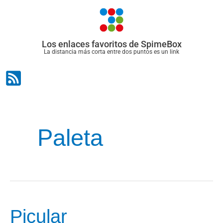
Ir
al
contenido
Los enlaces favoritos de SpimeBox
La distancia más corta entre dos puntos es un link
Paleta
Picular
Picular