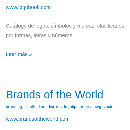
www.logobook.com
Catálogo de logos, símbolos y marcas, clasificados
por formas, letras y números.
Leer más »
Brands of the World
Brands
of
branding
,
diseño
,
libre
,
librería
,
logotipo
,
marca
,
svg
,
vector
the
www.brandsoftheworld.com
World