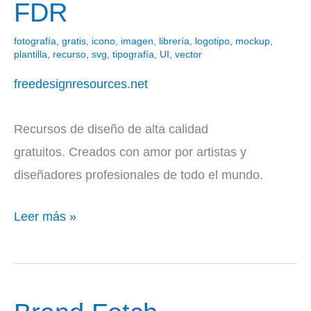
FDR
FDR
fotografía
,
gratis
,
icono
,
imagen
,
librería
,
logotipo
,
mockup
,
plantilla
,
recurso
,
svg
,
tipografía
,
UI
,
vector
freedesignresources.net
Recursos de diseño de alta calidad
gratuitos. Creados con amor por artistas y
diseñadores profesionales de todo el mundo.
Leer más »
Brand