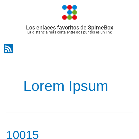
Ir
al
contenido
Los enlaces favoritos de SpimeBox
La distancia más corta entre dos puntos es un link
Lorem Ipsum
10015
10015