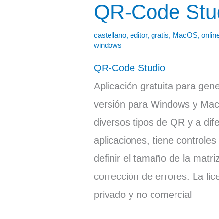
QR-Code Stu
QR-
Code
castellano
,
editor
,
gratis
,
MacOS
,
onlin
Studio
windows
QR-Code Studio
Aplicación gratuita para ge
versión para Windows y Mac
diversos tipos de QR y a dif
aplicaciones, tiene controles
definir el tamaño de la matriz
corrección de errores. La lic
privado y no comercial