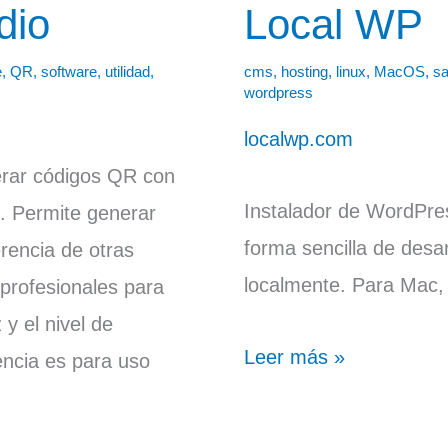
dio
Local WP
Local
WP
e
,
QR
,
software
,
utilidad
,
cms
,
hosting
,
linux
,
MacOS
,
s
wordpress
localwp.com
nerar códigos QR con
Instalador de WordPre
. Permite generar
forma sencilla de desa
erencia de otras
localmente. Para Mac,
 profesionales para
 y el nivel de
Leer más »
encia es para uso