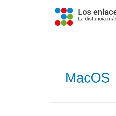
Ir
Los enlac
al
La distancia más
contenido
MacOS