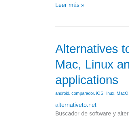
Leer más »
Alternatives 
Alternatives
to
Mac, Linux an
Windows,
applications
Mac,
Linux
android
,
comparador
,
iOS
,
linux
,
MacO
and
alternativeto.net
online
Buscador de software y alter
applications