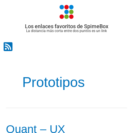
Ir
al
contenido
Los enlaces favoritos de SpimeBox
La distancia más corta entre dos puntos es un link
Prototipos
Quant – UX
Quant –