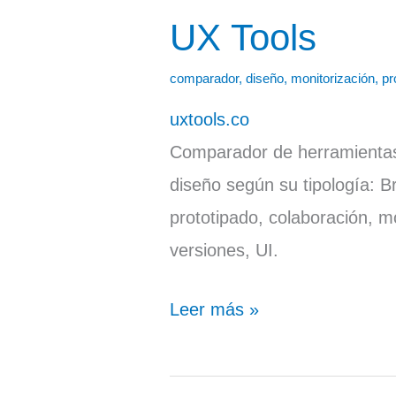
UX Tools
UX
Tools
comparador
,
diseño
,
monitorización
,
pr
uxtools.co
Comparador de herramientas 
diseño según su tipología: B
prototipado, colaboración, mo
versiones, UI.
Leer más »