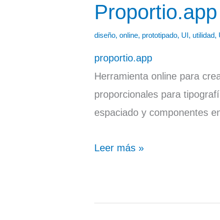
Proportio.app
Proportio.app
diseño
,
online
,
prototipado
,
UI
,
utilidad
,
proportio.app
Herramienta online para cre
proporcionales para tipografí
espaciado y componentes en
Leer más »