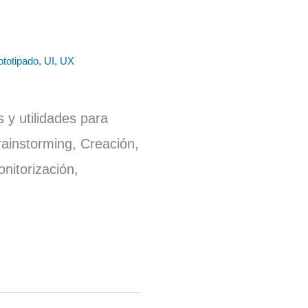
ototipado
,
UI
,
UX
y utilidades para
rainstorming, Creación,
nitorización,