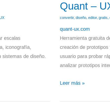
Quant – U
Quant –
UX
UX
convertir
,
diseño
,
editor
,
gratis
,
quant-ux.com
ar escalas
Herramienta gratuita de
a, iconografía,
creación de prototipos 
 sistemas de diseño.
usuario para probar rá
analizar prototipos inte
Leer más »