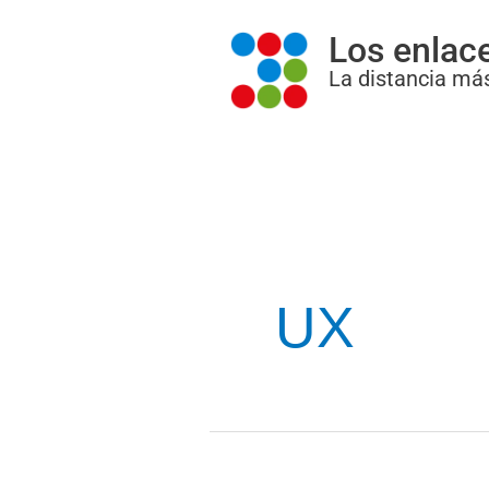
Ir
Los enlac
al
La distancia más
contenido
UX